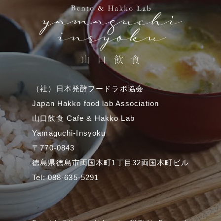
（社）日本発酵フードラボ協会
Japan Hakko food lab Association
山口飲食 Cafe & Hakko Lab
Yamaguchi-Insyoku
〒770-0843
徳島県徳島市両国本町1丁目32両国本町ビル
Tel: 088-635-5291