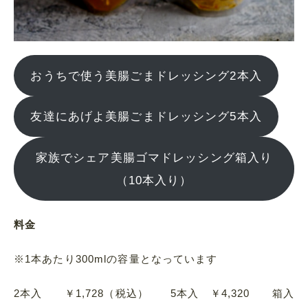
おうちで使う美腸ごまドレッシング2本入
友達にあげよ美腸ごまドレッシング5本入
家族でシェア美腸ゴマドレッシング箱入り
（10本入り）
料金
※1本あたり300mlの容量となっています
2本入 ￥1,728（税込） 5本入 ￥4,320 箱入