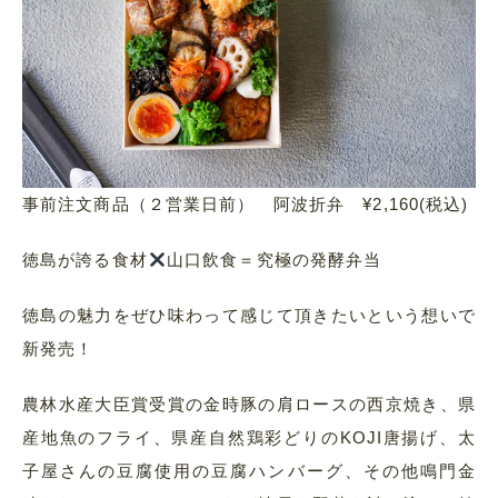
事前注文商品（２営業日前） 阿波折弁 ¥2,160(税込)
徳島が誇る食材
山口飲食＝究極の発酵弁当
徳島の魅力をぜひ味わって感じて頂きたいという想いで
新発売！
農林水産大臣賞受賞の金時豚の肩ロースの西京焼き、県
産地魚のフライ、県産自然鶏彩どりのKOJI唐揚げ、太
子屋さんの豆腐使用の豆腐ハンバーグ、その他鳴門金